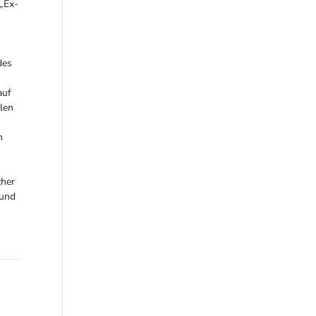
 „Ex-
des
auf
len
n
cher
 und