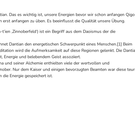
tian
. Das es wichtig ist, unsere Energien bevor wir schon anfangen Qig
 erst anfangen zu üben. Es beeinflusst die Qualität unsere Übung.
t’ien ‚Zinnoberfeld‘) ist ein Begriff aus dem Daoismus der die
ichnet Dantian den energetischen Schwerpunkt eines Menschen.[1] Beim
editation wird die Aufmerksamkeit auf diese Regionen gelenkt. Die Danti
t, Energie und belebendem Geist assoziiert.
a und seiner Alchemie enthielten viele der wertvollen und
nober. Nur dem Kaiser und einigen bevorzugten Beamten war diese teur
m die Energie gespeichert ist.
Pinterest
LinkedIn
Buffer