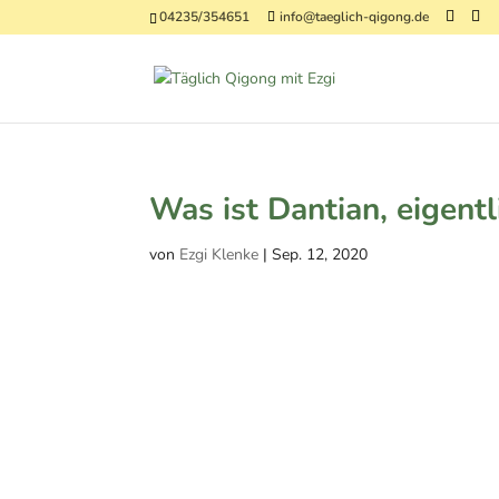
04235/354651
info@taeglich-qigong.de
Was ist Dantian, eigentl
von
Ezgi Klenke
|
Sep. 12, 2020
Facebook
Twitter
Gmail