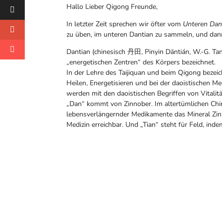
Hallo Lieber Qigong Freunde,
In letzter Zeit sprechen wir öfter vom
Unteren Dan
zu üben, im unteren Dantian zu sammeln, und dann
Dantian (chinesisch 丹田, Pinyin Dāntián, W.-G. Tan-
„energetischen Zentren“ des Körpers bezeichnet.
In der Lehre des Taijiquan und beim Qigong beze
Heilen, Energetisieren und bei der daoistischen M
werden mit den daoistischen Begriffen von Vitalitä
„Dan“ kommt von Zinnober. Im altertümlichen Chin
lebensverlängernder Medikamente das Mineral Zin
Medizin erreichbar. Und „Tian“ steht für Feld, inde
Facebook
Twitter
Gmail