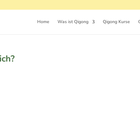
Home
Was ist Qigong
Qigong Kurse
ich?
Pinterest
LinkedIn
Buffer