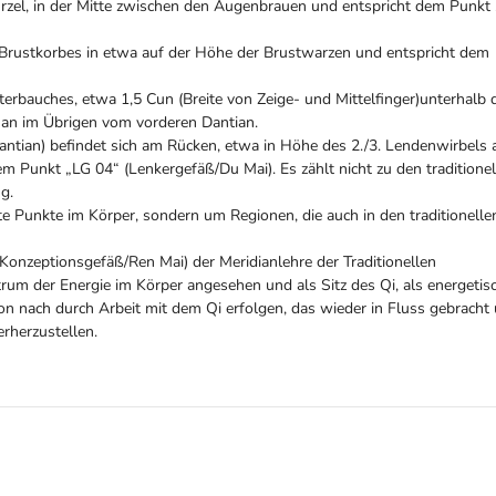
rzel, in der Mitte zwischen den Augenbrauen und entspricht dem Punkt
es Brustkorbes in etwa auf der Höhe der Brustwarzen und entspricht dem
nterbauches, etwa 1,5 Cun (Breite von Zeige- und Mittelfinger)unterhalb 
an im Übrigen vom vorderen Dantian.
antian) befindet sich am Rücken, etwa in Höhe des 2./3. Lendenwirbels 
Punkt „LG 04“ (Lenkergefäß/Du Mai). Es zählt nicht zu den traditionel
g.
e Punkte im Körper, sondern um Regionen, die auch in den traditionelle
Konzeptionsgefäß/Ren Mai) der Meridianlehre der Traditionellen
trum der Energie im Körper angesehen und als Sitz des Qi, als energetis
on nach durch Arbeit mit dem Qi erfolgen, das wieder in Fluss gebracht
rherzustellen.