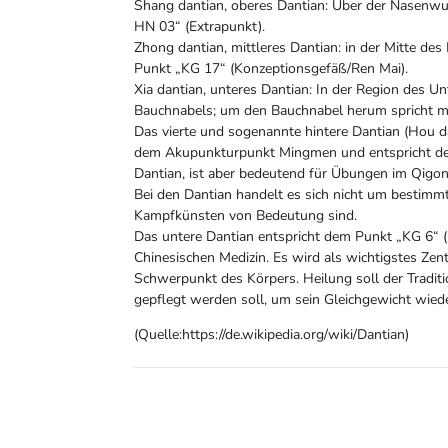
Shang dantian, oberes Dantian: Über der Nasenwu
HN 03“ (Extrapunkt).
Zhong dantian, mittleres Dantian: in der Mitte d
Punkt „KG 17“ (Konzeptionsgefäß/Ren Mai).
Xia dantian, unteres Dantian: In der Region des U
Bauchnabels; um den Bauchnabel herum spricht m
Das vierte und sogenannte hintere Dantian (Hou d
dem Akupunkturpunkt Mingmen und entspricht dem 
Dantian, ist aber bedeutend für Übungen im Qigon
Bei den Dantian handelt es sich nicht um bestimmt
Kampfkünsten von Bedeutung sind.
Das untere Dantian entspricht dem Punkt „KG 6“ (
Chinesischen Medizin. Es wird als wichtigstes Zen
Schwerpunkt des Körpers. Heilung soll der Traditi
gepflegt werden soll, um sein Gleichgewicht wiede
(Quelle:https://de.wikipedia.org/wiki/Dantian)