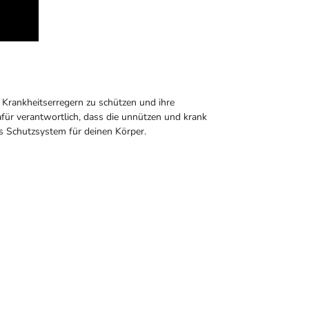
Krankheitserregern zu schützen und ihre
für verantwortlich, dass die unnützen und krank
s Schutzsystem für deinen Körper.
VIDEO KURS nur 45 €
oder im ABO Paket für
29,95€
ZUM VIDEO KURS