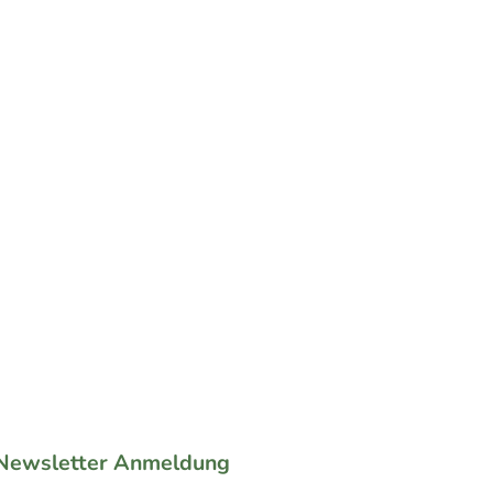
VIDEO KURS nur 45 €
oder im ABO Paket für
29,95€
ZUM VIDEO KURS
ewsletter Anmeldung