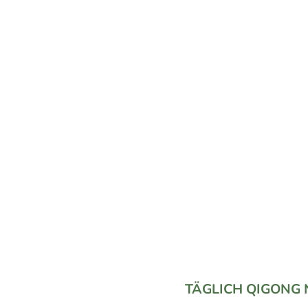
etzt Lernen
– Lungen Qigong
n deinem eigenen Tempo, so wie in einem Präsenzkurs! Schritt für
chritt. Und ich bin für dich da, falls du Fragen hast und
nterstützung brauchst!
TÄGLICH QIGONG N