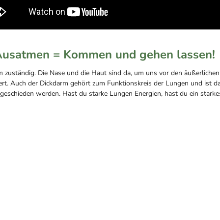
Ausatmen = Kommen und gehen lassen!
zuständig. Die Nase und die Haut sind da, um uns vor den äußerlichen 
t. Auch der Dickdarm gehört zum Funktionskreis der Lungen und ist da
eschieden werden. Hast du starke Lungen Energien, hast du ein
starke
etzt Lernen
– Lungen Qigong
n deinem eigenen Tempo, so wie in einem Präsenzkurs! Schritt für
chritt. Und ich bin für dich da, falls du Fragen hast und
nterstützung brauchst!